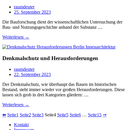
raumdeuter
25. September 2023
Die Bauforschung dient der wissenschaftlichen Untersuchung der
Bau- und Nutzungsgeschichte anhand der Substanz ....
Weiterlesen →
Denkmalschutz und Herausforderungen
raumdeuter
22. September 2023
Der Denkmalschutz, wie überhaupt das Bauen im historischen
Bestand, steht immer wieder vor großen Herausforderungen. Diese
lassen sich grob in drei Kategorien gliedern: ....
Weiterlesen →
⬅
Seite
1
Seite
2
Seite
3
Seite
4
Seite
5
Seite
6
…
Seite
15
➞
Kontakt
Impressum