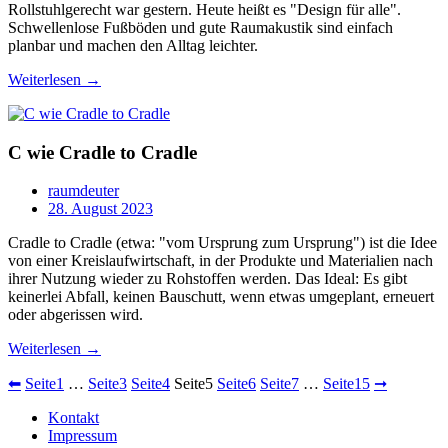
Rollstuhlgerecht war gestern. Heute heißt es "Design für alle".
Schwellenlose Fußböden und gute Raumakustik sind einfach
planbar und machen den Alltag leichter.
Weiterlesen →
C wie Cradle to Cradle
raumdeuter
28. August 2023
Cradle to Cradle (etwa: "vom Ursprung zum Ursprung") ist die Idee
von einer Kreislaufwirtschaft, in der Produkte und Materialien nach
ihrer Nutzung wieder zu Rohstoffen werden. Das Ideal: Es gibt
keinerlei Abfall, keinen Bauschutt, wenn etwas umgeplant, erneuert
oder abgerissen wird.
Weiterlesen →
⬅
Seite
1
…
Seite
3
Seite
4
Seite
5
Seite
6
Seite
7
…
Seite
15
➞
Kontakt
Impressum