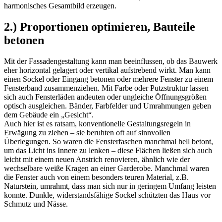
harmonisches Gesamtbild erzeugen.
2.) Proportionen optimieren, Bauteile
betonen
Mit der Fassadengestaltung kann man beeinflussen, ob das Bauwerk
eher horizontal gelagert oder vertikal aufstrebend wirkt. Man kann
einen Sockel oder Eingang betonen oder mehrere Fenster zu einem
Fensterband zusammenziehen. Mit Farbe oder Putzstruktur lassen
sich auch Fensterläden andeuten oder ungleiche Öffnungsgrößen
optisch ausgleichen. Bänder, Farbfelder und Umrahmungen geben
dem Gebäude ein „Gesicht“.
Auch hier ist es ratsam, konventionelle Gestaltungsregeln in
Erwägung zu ziehen – sie beruhten oft auf sinnvollen
Überlegungen. So waren die Fensterfaschen manchmal hell betont,
um das Licht ins Innere zu lenken – diese Flächen ließen sich auch
leicht mit einem neuen Anstrich renovieren, ähnlich wie der
wechselbare weiße Kragen an einer Garderobe. Manchmal waren
die Fenster auch von einem besonders teuren Material, z.B.
Naturstein, umrahmt, dass man sich nur in geringem Umfang leisten
konnte. Dunkle, widerstandsfähige Sockel schützten das Haus vor
Schmutz und Nässe.