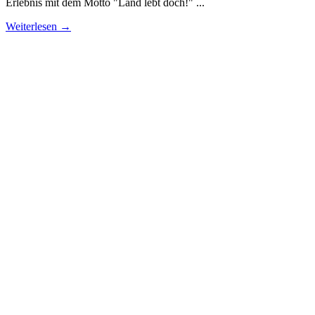
Erlebnis mit dem Motto "Land lebt doch!" ...
Weiterlesen →