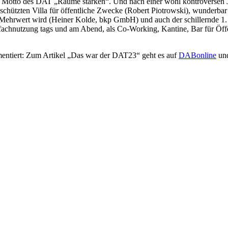
das Motto des DAT „Räume stärken“. Und nach einer wohl kontroversen J
hützten Villa für öffentliche Zwecke (Robert Piotrowski), wunderbar g
t Mehrwert wird (Heiner Kolde, bkp GmbH) und auch der schillernde 1. 
fachnutzung tags und am Abend, als Co-Working, Kantine, Bar für Öffen
entiert: Zum Artikel „Das war der DAT23“ geht es auf
DABonline
und