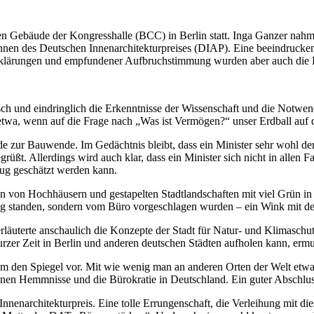
Gebäude der Kongresshalle (BCC) in Berlin statt. Inga Ganzer nahm d
innen des Deutschen Innenarchitekturpreises (DIAP). Eine beeindrucken
erklärungen und empfundener Aufbruchstimmung wurden aber auch die 
tisch und eindringlich die Erkenntnisse der Wissenschaft und die Not
etwa, wenn auf die Frage nach „Was ist Vermögen?“ unser Erdball auf d
e zur Bauwende. Im Gedächtnis bleibt, dass ein Minister sehr wohl de
grüßt. Allerdings wird auch klar, dass ein Minister sich nicht in all
ug geschätzt werden kann.
n von Hochhäusern und gestapelten Stadtlandschaften mit viel Grün in di
ung standen, sondern vom Büro vorgeschlagen wurden – ein Wink mit d
läuterte anschaulich die Konzepte der Stadt für Natur- und Klimaschut
rzer Zeit in Berlin und anderen deutschen Städten aufholen kann, erm
um den Spiegel vor. Mit wie wenig man an anderen Orten der Welt etwas
benen Hemmnisse und die Bürokratie in Deutschland. Ein guter Abschlu
nenarchitekturpreis. Eine tolle Errungenschaft, die Verleihung mit die