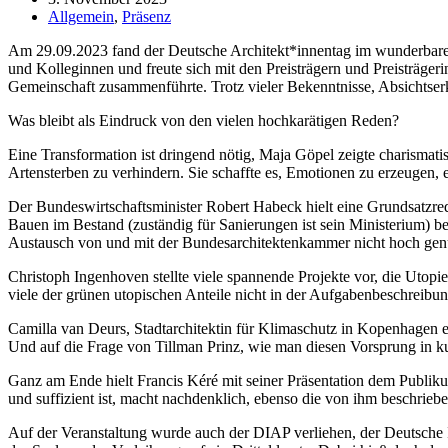
Allgemein
,
Präsenz
Am 29.09.2023 fand der Deutsche Architekt*innentag im wunderbaren 
und Kolleginnen und freute sich mit den Preisträgern und Preisträger
Gemeinschaft zusammenführte. Trotz vieler Bekenntnisse, Absichts
Was bleibt als Eindruck von den vielen hochkarätigen Reden?
Eine Transformation ist dringend nötig, Maja Göpel zeigte charisma
Artensterben zu verhindern. Sie schaffte es, Emotionen zu erzeugen, 
Der Bundeswirtschaftsminister Robert Habeck hielt eine Grundsatzred
Bauen im Bestand (zuständig für Sanierungen ist sein Ministerium) be
Austausch von und mit der Bundesarchitektenkammer nicht hoch gen
Christoph Ingenhoven stellte viele spannende Projekte vor, die Utopie
viele der grünen utopischen Anteile nicht in der Aufgabenbeschreib
Camilla van Deurs, Stadtarchitektin für Klimaschutz in Kopenhagen er
Und auf die Frage von Tillman Prinz, wie man diesen Vorsprung in ku
Ganz am Ende hielt Francis Kéré mit seiner Präsentation dem Publik
und suffizient ist, macht nachdenklich, ebenso die von ihm beschrie
Auf der Veranstaltung wurde auch der DIAP verliehen, der Deutsche In