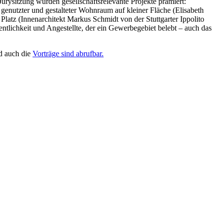
urysitzung wurden gesellschaftsrelevante Projekte prämiert:
enutzter und gestalteter Wohnraum auf kleiner Fläche (Elisabeth
Platz (Innenarchitekt Markus Schmidt von der Stuttgarter Ippolito
tlichkeit und Angestellte, der ein Gewerbegebiet belebt – auch das
 auch die
Vorträge sind abrufbar.