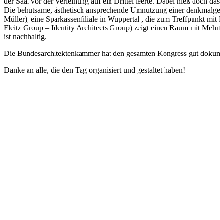
der Saal vor der Verleihung auf ein Drittel leerte. Dabei hieß doch 
Die behutsame, ästhetisch ansprechende Umnutzung einer denkmalgesc
Müller), eine Sparkassenfiliale in Wuppertal , die zum Treffpunkt mi
Fleitz Group – Identity Architects Group) zeigt einen Raum mit Mehr
ist nachhaltig.
Die Bundesarchitektenkammer hat den gesamten Kongress gut dokum
Danke an alle, die den Tag organisiert und gestaltet haben!