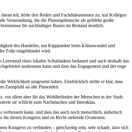
aran teil, hörte den Reden und Fachdiskussionen zu, traf Kollegen
de Veranstaltung, die die Planungsbranche als gefühlte große
Hemmnisse für nachhaltiges Bauen im Bestand deutlich.
wendigkeit des Handelns, um Kipppunkte beim Klimawandel und
er Folie eingeblendet wird.
n Leerstand eines lokalen Schuhladens bedauert und auch deshalb das
en Fachgebieten auskennen kann und dass das Engagement und der enge
e Wirklichkeit umgesetzt haben. Eindrücklich stellte er klar, dass
em Zaunpfahl an alle Planenden.
z, vor allem aber für das Wohlbefinden der Menschen in der Stadt.
unterte sie schlicht zum Nachmachen und Ideenklau.
 verbessern kann, und dass das auch noch menschlich, ästhetisch
ss für diesen Kongress und zu Recht stehende Ovationen.
sem Kongress zu verbinden – gleichzeitig sehr, sehr schade, dass sich