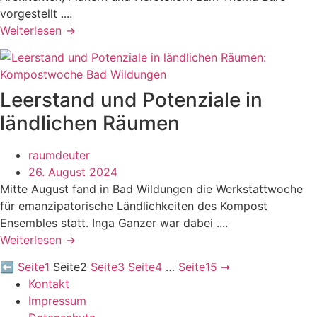
vorgestellt ....
Weiterlesen →
Leerstand und Potenziale in
ländlichen Räumen
raumdeuter
26. August 2024
Mitte August fand in Bad Wildungen die Werkstattwoche
für emanzipatorische Ländlichkeiten des Kompost
Ensembles statt. Inga Ganzer war dabei ....
Weiterlesen →
⬅
Seite
1
Seite
2
Seite
3
Seite
4
…
Seite
15
➞
Kontakt
Impressum