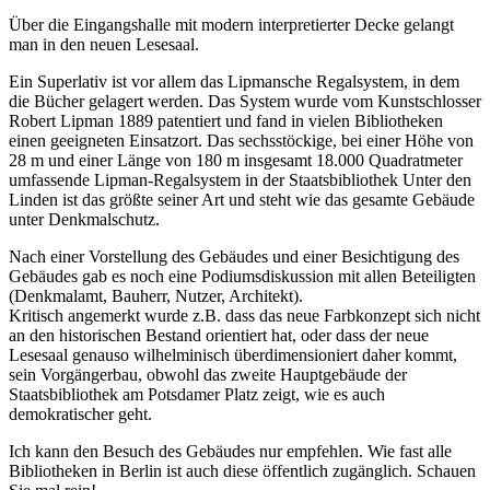
Über die Eingangshalle mit modern interpretierter Decke gelangt
man in den neuen Lesesaal.
Ein Superlativ ist vor allem das Lipmansche Regalsystem, in dem
die Bücher gelagert werden. Das System wurde vom Kunstschlosser
Robert Lipman 1889 patentiert und fand in vielen Bibliotheken
einen geeigneten Einsatzort. Das sechsstöckige, bei einer Höhe von
28 m und einer Länge von 180 m insgesamt 18.000 Quadratmeter
umfassende Lipman-Regalsystem in der Staatsbibliothek Unter den
Linden ist das größte seiner Art und steht wie das gesamte Gebäude
unter Denkmalschutz.
Nach einer Vorstellung des Gebäudes und einer Besichtigung des
Gebäudes gab es noch eine Podiumsdiskussion mit allen Beteiligten
(Denkmalamt, Bauherr, Nutzer, Architekt).
Kritisch angemerkt wurde z.B. dass das neue Farbkonzept sich nicht
an den historischen Bestand orientiert hat, oder dass der neue
Lesesaal genauso wilhelminisch überdimensioniert daher kommt,
sein Vorgängerbau, obwohl das zweite Hauptgebäude der
Staatsbibliothek am Potsdamer Platz zeigt, wie es auch
demokratischer geht.
Ich kann den Besuch des Gebäudes nur empfehlen. Wie fast alle
Bibliotheken in Berlin ist auch diese öffentlich zugänglich. Schauen