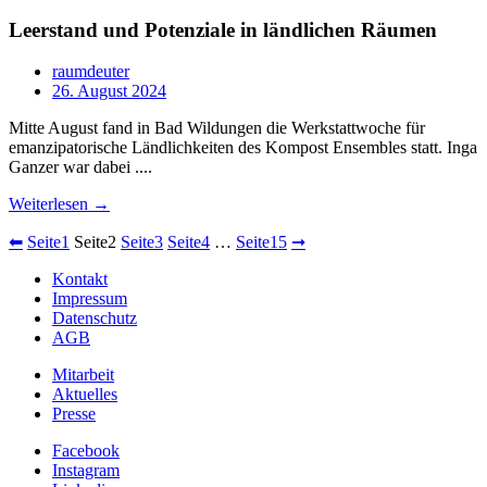
Leerstand und Potenziale in ländlichen Räumen
raumdeuter
26. August 2024
Mitte August fand in Bad Wildungen die Werkstattwoche für
emanzipatorische Ländlichkeiten des Kompost Ensembles statt. Inga
Ganzer war dabei ....
Weiterlesen →
⬅
Seite
1
Seite
2
Seite
3
Seite
4
…
Seite
15
➞
Kontakt
Impressum
Datenschutz
AGB
Mitarbeit
Aktuelles
Presse
Facebook
Instagram