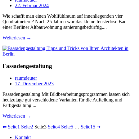
22. Februar 2024
Wie schafft man einen Wohlfühlraum auf innenliegenden vier
Quadratmetern? Nach 25 Jahren war das kleine fensterlose Bad
einer Berliner Altbauwohnung sanierungsbedürftig....
Weiterlesen →
Fassadengestaltung
raumdeuter
17. Dezember 2023
Fassadengestaltung Mit Bildbearbeitungsprogrammen lassen sich
heutzutage gut verschiedene Varianten für die Aufteilung und
Farbgestaltung ...
Weiterlesen →
⬅
Seite
1
Seite
2
Seite
3
Seite
4
Seite
5
…
Seite
15
➞
Kontakt