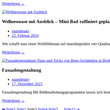
Weiterlesen →
Wellnessoase mit Ausblick – Mini-Bad raffiniert gepla
raumdeuter
22. Februar 2024
Wie schafft man einen Wohlfühlraum auf innenliegenden vier Quadrat
Weiterlesen →
Fassadengestaltung
raumdeuter
17. Dezember 2023
Fassadengestaltung Mit Bildbearbeitungsprogrammen lassen sich heutz
Weiterlesen →
⬅
Seite
1
Seite
2
Seite
3
Seite
4
Seite
5
…
Seite
15
➞