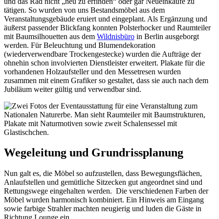
und das Rad nicht „neu zu erfinden“ oder gar Neueinkäufe zu
tätigen. So wurden von uns Bestandsmöbel aus dem
Veranstaltungsgebäude eruiert und eingeplant. Als Ergänzung und
äußerst passender Blickfang konnten Polsterhocker und Raumteiler
mit Baumsilhouetten aus dem
Wildnisbüro
in Berlin ausgeborgt
werden. Für Beleuchtung und Blumendekoration
(wiederverwendbare Trockengestecke) wurden die Aufträge der
ohnehin schon involvierten Dienstleister erweitert. Plakate für die
vorhandenen Holzaufsteller und den Messetresen wurden
zusammen mit einem Grafiker so gestaltet, dass sie auch nach dem
Jubiläum weiter gültig und verwendbar sind.
Wegeleitung und Grundrissplanung
Nun galt es, die Möbel so aufzustellen, dass Bewegungsflächen,
Anlaufstellen und gemütliche Sitzecken gut angeordnet sind und
Rettungswege eingehalten werden. Die verschiedenen Farben der
Möbel wurden harmonisch kombiniert. Ein Hinweis am Eingang
sowie farbige Strahler machten neugierig und luden die Gäste in
Richtung Lounge ein.