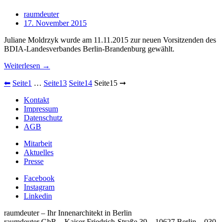
raumdeuter
17. November 2015
Juliane Moldrzyk wurde am 11.11.2015 zur neuen Vorsitzenden des
BDIA-Landesverbandes Berlin-Brandenburg gewählt.
Weiterlesen →
⬅
Seite
1
…
Seite
13
Seite
14
Seite
15
➞
Kontakt
Impressum
Datenschutz
AGB
Mitarbeit
Aktuelles
Presse
Facebook
Instagram
Linkedin
raumdeuter – Ihr Innenarchitekt in Berlin
raumdeuter GbR – Kaiser Friedrich-Straße 39 – 10627 Berlin
–
030