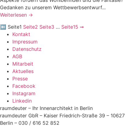
Aspekte fördern das Wohlbefinden und die Fantasie?
Gedanken zu unserem Wettbewerbsentwurf...
Weiterlesen →
⬅
Seite
1
Seite
2
Seite
3
…
Seite
15
➞
Kontakt
Impressum
Datenschutz
AGB
Mitarbeit
Aktuelles
Presse
Facebook
Instagram
Linkedin
raumdeuter – Ihr Innenarchitekt in Berlin
raumdeuter GbR – Kaiser Friedrich-Straße 39 – 10627
Berlin
–
030 / 616 52 852