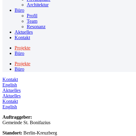
Architektur
Büro
Profil
Team
Resonanz
Aktuelles
Kontakt
Projekte
Büro
Projekte
Büro
Kontakt
English
Aktuelles
Aktuelles
Kontakt
English
Auftraggeber:
Gemeinde St. Bonifazius
Standort:
Berlin-Kreuzberg