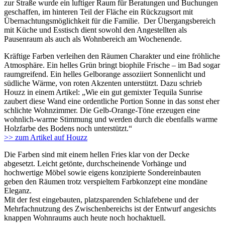
zur Straße wurde ein luftiger Raum für Beratungen und Buchungen
geschaffen, im hinteren Teil der Fläche ein Rückzugsort mit
Übernachtungsmöglichkeit für die Familie. Der Übergangsbereich
mit Küche und Esstisch dient sowohl den Angestellten als
Pausenraum als auch als Wohnbereich am Wochenende.
Kräftige Farben verleihen den Räumen Charakter und eine fröhliche
Atmosphäre. Ein helles Grün bringt biophile Frische – im Bad sogar
raumgreifend. Ein helles Gelborange assoziiert Sonnenlicht und
südliche Wärme, von roten Akzenten unterstützt. Dazu schrieb
Houzz in einem Artikel: „Wie ein gut gemixter Tequila Sunrise
zaubert diese Wand eine ordentliche Portion Sonne in das sonst eher
schlichte Wohnzimmer. Die Gelb-Orange-Töne erzeugen eine
wohnlich-warme Stimmung und werden durch die ebenfalls warme
Holzfarbe des Bodens noch unterstützt.“
>> zum Artikel auf Houzz
Die Farben sind mit einem hellen Fries klar von der Decke
abgesetzt. Leicht getönte, durchscheinende Vorhänge und
hochwertige Möbel sowie eigens konzipierte Sondereinbauten
geben den Räumen trotz verspieltem Farbkonzept eine mondäne
Eleganz.
Mit der fest eingebauten, platzsparenden Schlafebene und der
Mehrfachnutzung des Zwischenbereichs ist der Entwurf angesichts
knappen Wohnraums auch heute noch hochaktuell.